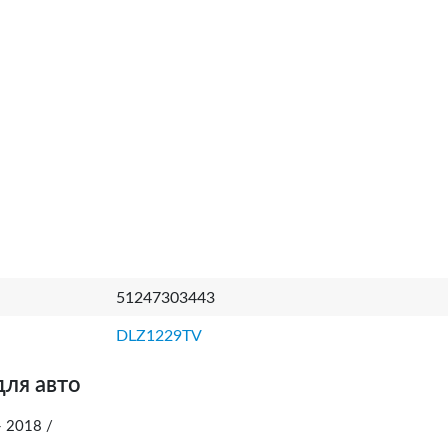
51247303443
DLZ1229TV
для авто
 2018 /