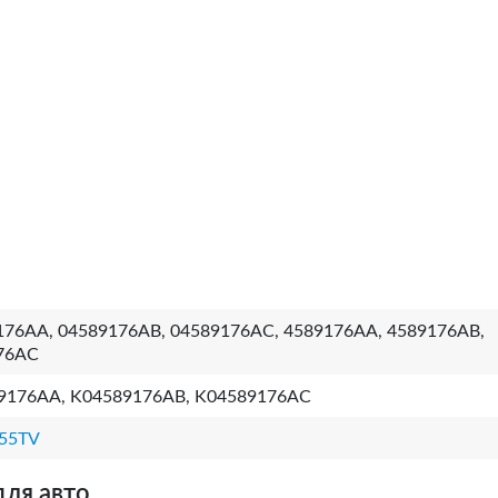
176AA, 04589176AB, 04589176AC, 4589176AA, 4589176AB,
76AC
9176AA, K04589176AB, K04589176AC
55TV
для авто