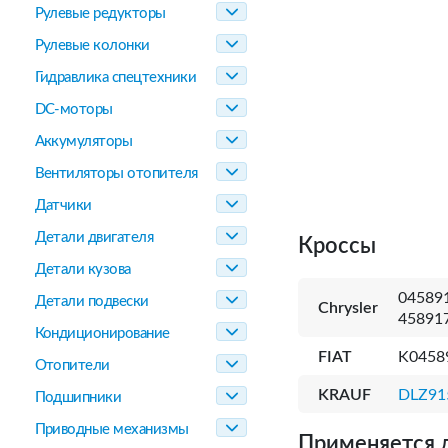
Рулевые редукторы
Рулевые колонки
Гидравлика спецтехники
DC-моторы
Аккумуляторы
Вентиляторы отопителя
Датчики
Детали двигателя
Кроссы
Детали кузова
04589
Детали подвески
Chrysler
45891
Кондиционирование
FIAT
K0458
Отопители
KRAUF
DLZ91
Подшипники
Приводные механизмы
Применяется 