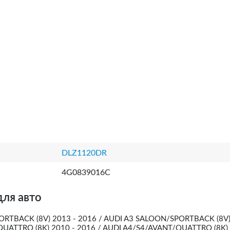
DLZ1120DR
4G0839016C
для авто
RTBACK (8V) 2013 - 2016 / AUDI A3 SALOON/SPORTBACK (8V)
QUATTRO (8K) 2010 - 2016 / AUDI A4/S4/AVANT/QUATTRO (8K) 