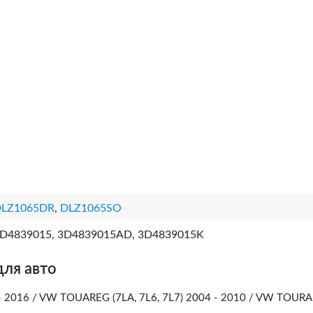
LZ1065DR
,
DLZ1065SO
D4839015, 3D4839015AD, 3D4839015K
для авто
2016 / VW TOUAREG (7LA, 7L6, 7L7) 2004 - 2010 / VW TOUR