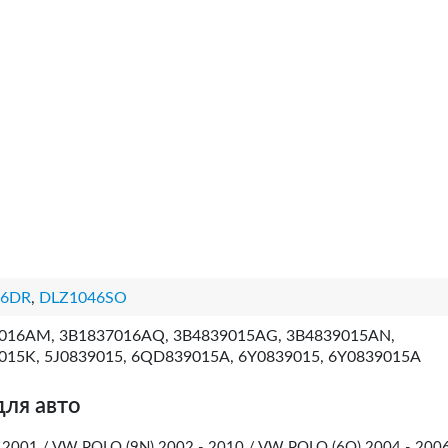
46DR
,
DLZ1046SO
016AM, 3B1837016AQ, 3B4839015AG, 3B4839015AN,
015K, 5J0839015, 6QD839015A, 6Y0839015, 6Y0839015A
для авто
 2001 / VW POLO (9N) 2002 - 2010 / VW POLO (6Q) 2004 - 2006